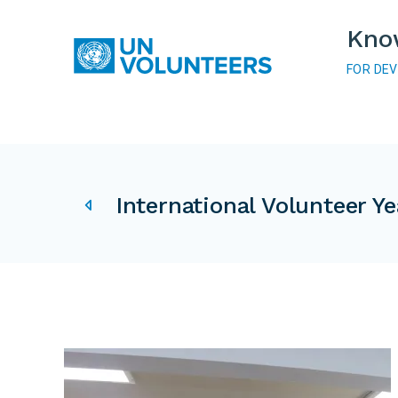
Skip to main content
Kno
FOR DE
Main navigation
IVY related pages
International Volunteer Ye