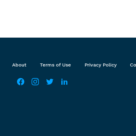
Footer menu
About
Terms of Use
Privacy Policy
Co
Social media